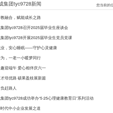
集团tyc9728新闻
您当前的位
产教融合，赋能成长之路
集团tyc9728召开2025届毕业生座谈会
集团tyc9728开展2025届毕业生党员党课
就业，安心睡眠——守护心灵健康
亲为，一老一小暖梦同行
趣迎端午 爱心相伴庆六一
才培优路 硕果盈枝展新篇
不负赶路人
集团tyc9728成功举办“5·25心理健康教育日”系列活动
I时代中小企业发展之道