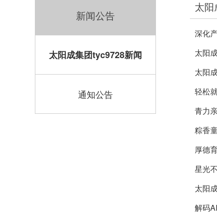
太阳成
新闻公告
深化
太阳成
太阳成集团tyc9728新闻
太阳成
轻松
通知公告
青力
粽香童
厚德育
星光
太阳成
解码A