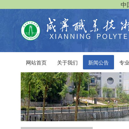
中国
网站首页
关于我们
新闻公告
专