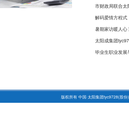
市财政局联合太阳
解码爱情方程式
暑期家访暖人心
太阳成集团tyc
毕业生职业发展
版权所有 中国·太阳集团tyc9728(股份)有