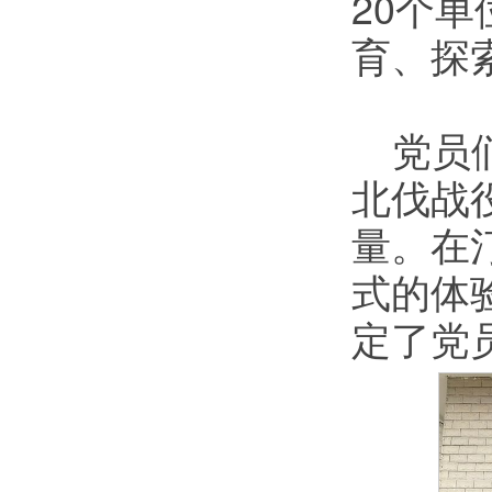
20个
育、探
党员
北伐战
量。在
式的体
定了党