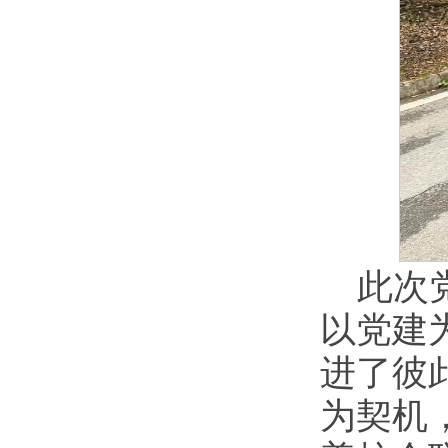
此次
以党建
进了彼此
为契机