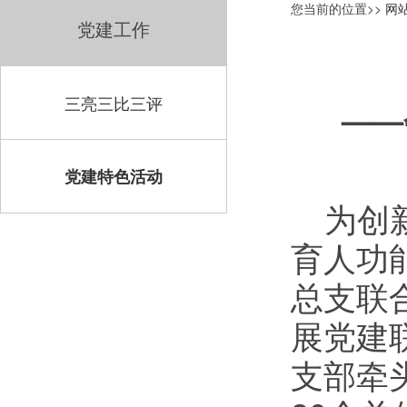
您当前的位置>>
网
党建工作
三亮三比三评
——
党建特色活动
为创
育人功能
总支联
展党建
支部牵