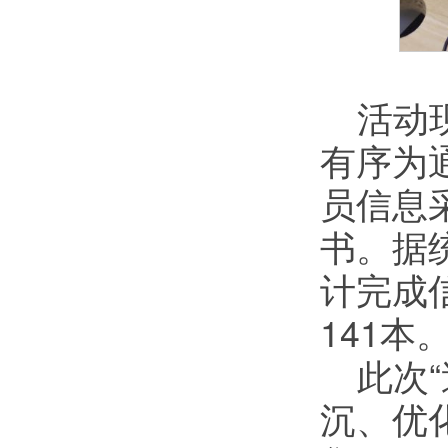
活动
有序为
员信息
书。据
计完成
141本
此次
沉、优