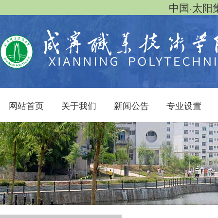
中国·太阳集团
网站首页
关于我们
新闻公告
专业设置