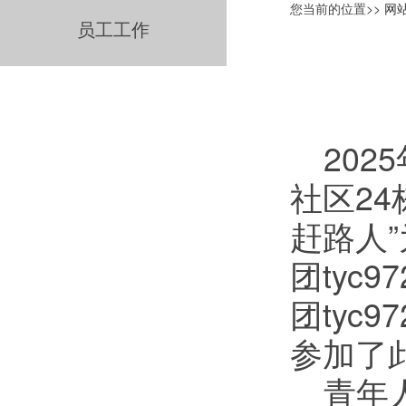
您当前的位置>>
网
员工工作
202
社区2
赶路人
团tyc
团tyc
参加了
青年