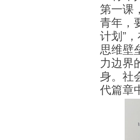
第一课
青年，
计划”
思维壁
力边界
身。社
代篇章