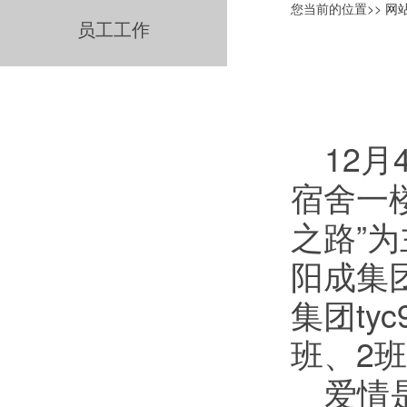
您当前的位置>>
网
员工工作
12月
宿舍一
之路”
阳成集团
集团ty
班、2
爱情