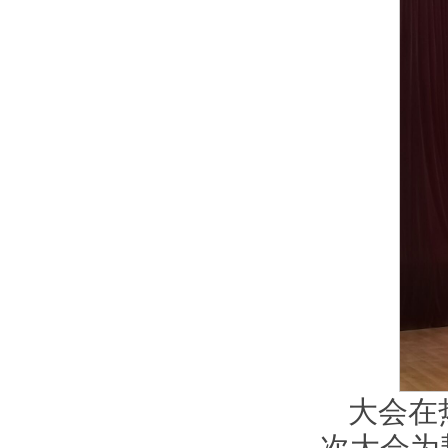
大会在
次大会为