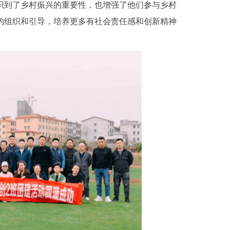
识到了乡村振兴的重要性，也增强了他们参与乡村
的组织和引导，培养更多有社会责任感和创新精神