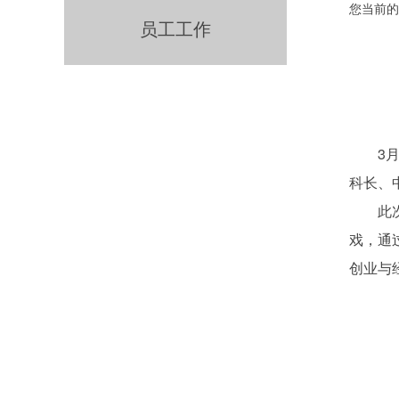
您当前的
员工工作
3
科长、
此
戏，通
创业与