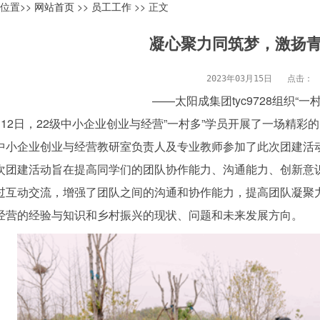
位置>>
网站首页
>>
员工工作
>> 正文
凝心聚力同筑梦，激扬
2023年03月15日   点击：
——太阳成集团tyc9728组织“
月12日，22级中小企业创业与经营”一村多”学员开展了一场精彩的团
中小企业创业与经营教研室负责人及专业教师参加了此次团建活
次团建活动旨在提高同学们的团队协作能力、沟通能力、创新意
过互动交流，增强了团队之间的沟通和协作能力，提高团队凝聚
经营的经验与知识和乡村振兴的现状、问题和未来发展方向。