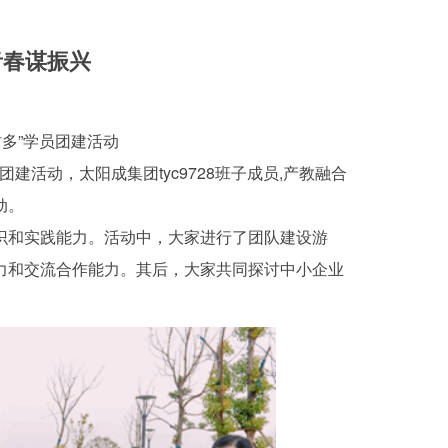
青春谋振兴
一村多”学员团建活动
建活动，太阳成集团tyc9728班子成员,产教融合
动。
识和实践能力。活动中，大家进行了团队建设游
力和交流合作能力。其后，大家共同探讨中小企业