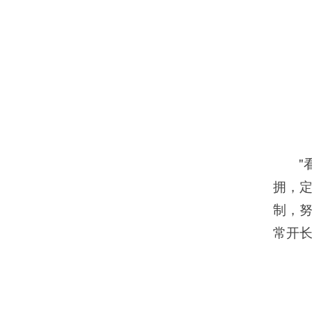
"
拥，
制，努
常开