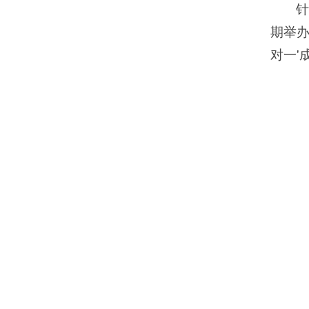
针
期举
对一'