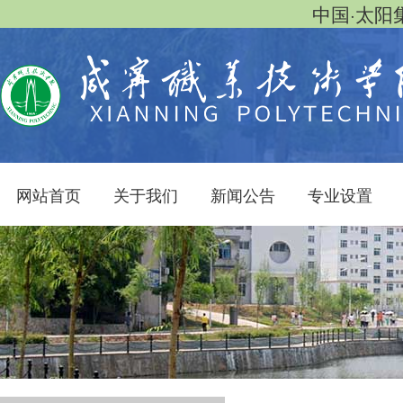
中国·太阳集团
网站首页
关于我们
新闻公告
专业设置