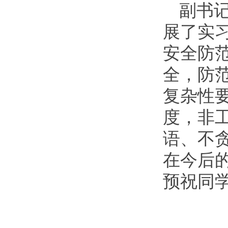
副书
展了实
安全防
全，防
复杂性
度，非
语、不
在今后
预祝同