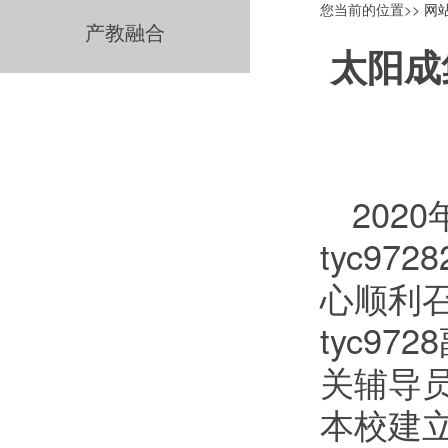
您当前的位置>>
网
产教融合
太阳成
202
tyc9
心顺利
tyc9
关辅导
本校建