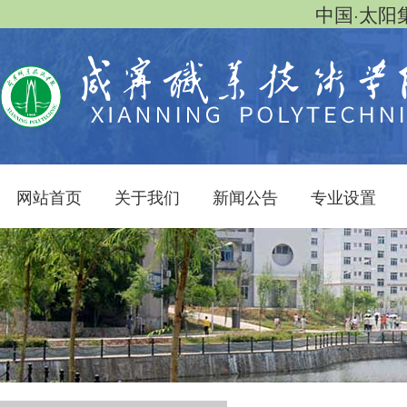
中国·太阳集团
网站首页
关于我们
新闻公告
专业设置