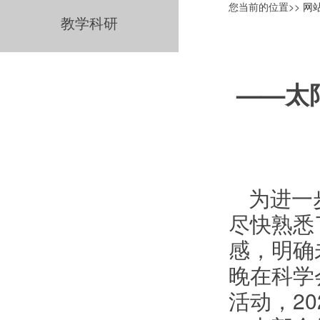
您当前的位置>>
网
教学科研
——太
为进一
尽快熟悉
感，明确
晚在科学
活动，20