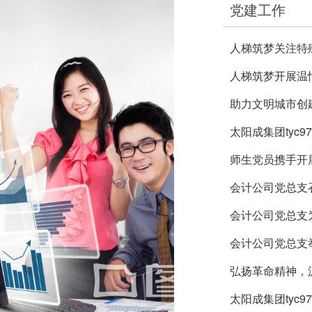
党建工作
人梯筑梦关注特
人梯筑梦开展温
助力文明城市创
太阳成集团tyc
师生党员携手开
会计公司党总支
会计公司党总支为
会计公司党总支
弘扬革命精神，
太阳成集团tyc